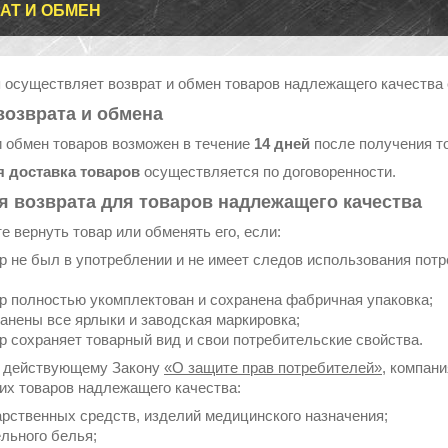
АТ И ОБМЕН
 осуществляет возврат и обмен товаров надлежащего качества
возврата и обмена
и обмен товаров возможен в течение
14 дней
после получения т
 доставка товаров
осуществляется по договоренности.
я возврата для товаров надлежащего качества
е вернуть товар или обменять его, если:
р не был в употреблении и не имеет следов использования потре
р полностью укомплектован и сохранена фабричная упаковка;
анены все ярлыки и заводская маркировка;
р сохраняет товарный вид и свои потребительские свойства.
 действующему Закону
«О защите прав потребителей»
, компан
х товаров надлежащего качества:
арственных средств, изделий медицинского назначения;
льного белья;