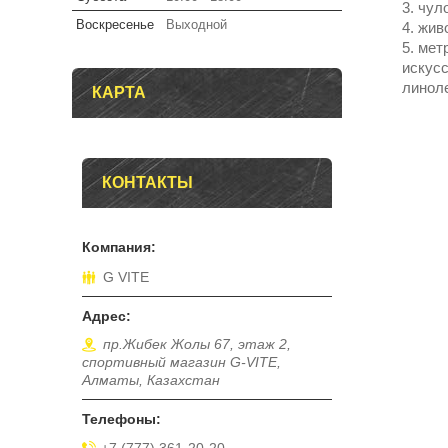
чул
Воскресенье
Выходной
жив
метр
искусс
линоле
КАРТА
КОНТАКТЫ
G VITE
пр.Жибек Жолы 67, этаж 2,
спортивный магазин G-VITE,
Алматы, Казахстан
+7 (777) 361-20-20