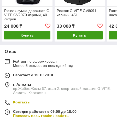
Рюкзак-сумка дорожная G
Рюкзак G VITE GV8091
Рюкз
VITE GV2070 чёрный, 40
черный, 45L
насо
литров
24 000
33 000
42 
₸
₸
Купить
Купить
О нас
Рейтинг не сформирован
Менее 5 отзывов за последний год
Работает с 19.10.2010
г. Алматы
пр.Жибек Жолы 67, этаж 2, спортивный магазин G-VITE,
Алматы, Казахстан
Контакты
Сегодня работает с 09:00 до 18:00
Показать весь график работы