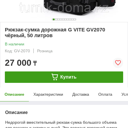
Рюкзак-сумка дорожная G VITE GV2070
чёрный, 50 литров
В наличии
Код: GV-2070
Розница
27 000
₸
Купить
Описание
Характеристики
Доставка
Оплата
Усл
Описание
Недорогой вместительный рюкзак-сумка большого объема
для поездок и активных дней. Это вариант дорожной сумки