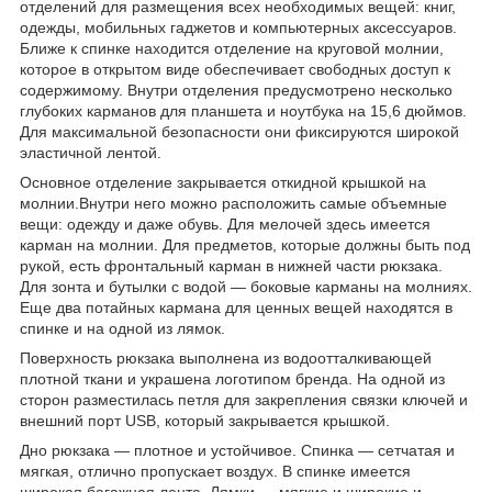
отделений для размещения всех необходимых вещей: книг,
одежды, мобильных гаджетов и компьютерных аксессуаров.
Ближе к спинке находится отделение на круговой молнии,
которое в открытом виде обеспечивает свободных доступ к
содержимому. Внутри отделения предусмотрено несколько
глубоких карманов для планшета и ноутбука на 15,6 дюймов.
Для максимальной безопасности они фиксируются широкой
эластичной лентой.
Основное отделение закрывается откидной крышкой на
молнии.Внутри него можно расположить самые объемные
вещи: одежду и даже обувь. Для мелочей здесь имеется
карман на молнии. Для предметов, которые должны быть под
рукой, есть фронтальный карман в нижней части рюкзака.
Для зонта и бутылки с водой — боковые карманы на молниях.
Еще два потайных кармана для ценных вещей находятся в
спинке и на одной из лямок.
Поверхность рюкзака выполнена из водоотталкивающей
плотной ткани и украшена логотипом бренда. На одной из
сторон разместилась петля для закрепления связки ключей и
внешний порт USB, который закрывается крышкой.
Дно рюкзака — плотное и устойчивое. Спинка — сетчатая и
мягкая, отлично пропускает воздух. В спинке имеется
широкая багажная лента. Лямки — мягкие и широкие и