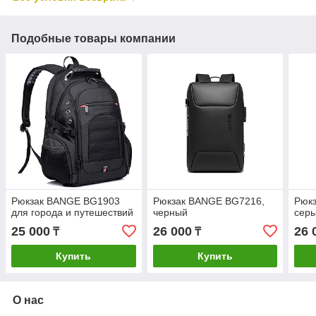
Подобные товары компании
Рюкзак BANGE BG1903
Рюкзак BANGE BG7216,
Рюк
для города и путешествий
черный
сер
25 000
26 000
26 
₸
₸
Купить
Купить
О нас