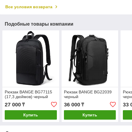
Все условия возврата
Подобные товары компании
Рюкзак BANGE BG77115
Рюкзак BANGE BG22039
Рюк
(17,3 дюймов) черный
черный
чер
27 000
36 000
33 
₸
₸
Купить
Купить