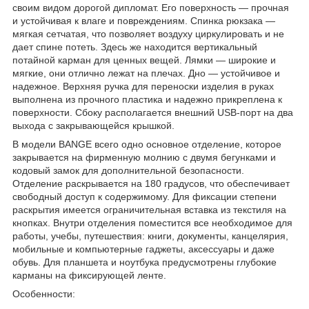
своим видом дорогой дипломат. Его поверхность — прочная
и устойчивая к влаге и повреждениям. Спинка рюкзака —
мягкая сетчатая, что позволяет воздуху циркулировать и не
дает спине потеть. Здесь же находится вертикальный
потайной карман для ценных вещей. Лямки — широкие и
мягкие, они отлично лежат на плечах. Дно — устойчивое и
надежное. Верхняя ручка для переноски изделия в руках
выполнена из прочного пластика и надежно прикреплена к
поверхности. Сбоку располагается внешний USB-порт на два
выхода с закрывающейся крышкой.
В модели BANGE всего одно основное отделение, которое
закрывается на фирменную молнию с двумя бегунками и
кодовый замок для дополнительной безопасности.
Отделение раскрывается на 180 градусов, что обеспечивает
свободный доступ к содержимому. Для фиксации степени
раскрытия имеется ограничительная вставка из текстиля на
кнопках. Внутри отделения поместится все необходимое для
работы, учебы, путешествия: книги, документы, канцелярия,
мобильные и компьютерные гаджеты, аксессуары и даже
обувь. Для планшета и ноутбука предусмотрены глубокие
карманы на фиксирующей ленте.
Особенности: