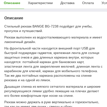
Описание
Характеристики
Доставка
Оплата
Усл
Описание
Стильный рюкзак BANGE BG-7238 подойдет для учебы,
прогулок и путешествий.
Рюкзак выполнен из водоотталкивающего материала и имеет
лаконичный дизайн.
На фронтальной части находится внешний порт USB для
быстрой подзарядки гаджетов, крепежная лента для солнце
защитных очков и два длинных кармана внутри, которых
находятся: поттайной карман для банковских карт,
эластичная лента для закрепления мелочей, длинная лента с
карабином для ключей, карман для мобильного телефона.
Так же два поттайных кармана расположены на спинке
рюкзака и на одной из лямок.
Дышащая спинка из мягкого сетчатого материала и широкие
регулирующиеся лямки удобно лежащие на плечах делают
его более комфортным при носке на спине.
Рюкзак можно держать в руке вертикально и горизонтально,
так как он имеет две ручки - сверху и сбоку.