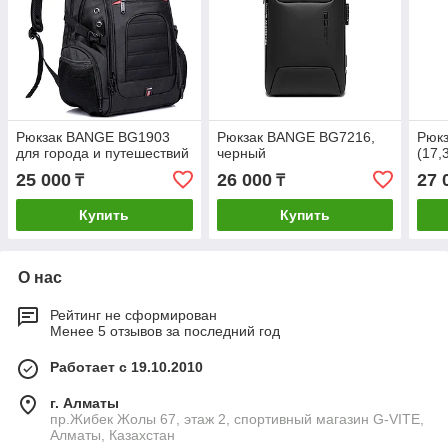
Рюкзак BANGE BG1903
Рюкзак BANGE BG7216,
Рюк
для города и путешествий
черный
(17,
25 000
26 000
27 
₸
₸
Купить
Купить
О нас
Рейтинг не сформирован
Менее 5 отзывов за последний год
Работает с 19.10.2010
г. Алматы
пр.Жибек Жолы 67, этаж 2, спортивный магазин G-VITE,
Алматы, Казахстан