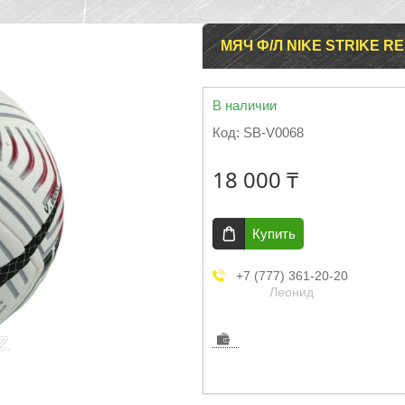
МЯЧ Ф/Л NIKE STRIKE R
В наличии
Код:
SB-V0068
18 000 ₸
Купить
+7 (777) 361-20-20
Леонид