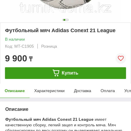
Футбольный мяч Adidas Conext 21 League
В наличии
Код: MT-C1905
Розница
9 900
₸
Купить
Описание
Характеристики
Доставка
Оплата
Усл
Описание
Футбольный мяч Adidas Conext 21 League
имеет
качественную сборку, легкий зацеп и контроль мяча. Мяч
сбалансирован по весу поэтому он выдерживает идеальную