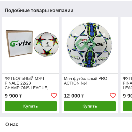
Подобные товары компании
ФУТБОЛЬНЫЙ МЯЧ
Мяч футбольный PRO
ФУТ
FINALE 22/23
ACTION №4
FIN
CHAMPIONS LEAGUE,
LEAG
white
9 900
12 000
9 9
₸
₸
Купить
Купить
О нас