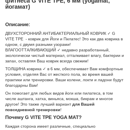
фитнеса G VITE TPE, 6 мм (yogamat,
йогамат)
Описание:
ДВУХСТОРОННИЙ АНТИБАКТЕРИАЛЬНЫЙ КОВРИК ✓ G
VITE TPE - коврик для Йоги и Пилатес! Это как два коврика в
одном, с двумя разными узорами!
ВЛАГООТТАЛКИВАЮЩИЙ ✓ недавно разработанный,
экологически чистый материал, отталкивает влагу, бактерии и
запах, оставляя Ваш коврик всегда свежим!
ТОЛЩИНА коврика ✓ в 6 мм, обеспечивает Вам комфортные
условия, отделяя Вас от жесткого пола, во время вашей
практики или тренировки. Ваши колени, локти и ладони будут
благодарны Вам!
Он помогает для любых видов йоги или пилатеса, в том
числе аштанга, хатха, виньяса, мокша, бикрам и многое
другое! Это также лучший вариант
для Вашей
повседневной тренировки
!
Почему G VITE TPE​ YOGA MAT?
Каждая сторона имеет различные, специально