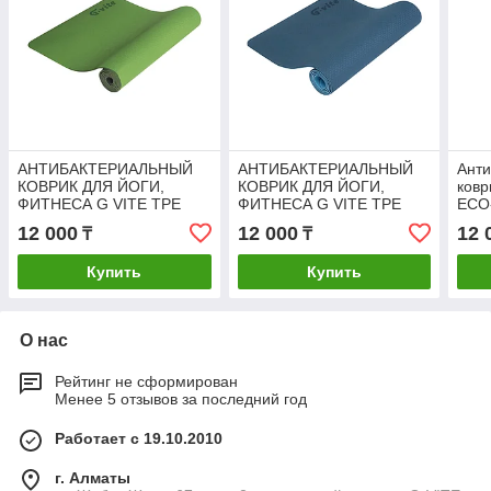
АНТИБАКТЕРИАЛЬНЫЙ
АНТИБАКТЕРИАЛЬНЫЙ
Ант
КОВРИК ДЛЯ ЙОГИ,
КОВРИК ДЛЯ ЙОГИ,
ковр
ФИТНЕСА G VITE TPE
ФИТНЕСА G VITE TPE
ECO
YOGA MAT, 6 ММ
YOGA MAT, 6 ММ
Mat,
12 000
12 000
12 
₸
₸
Купить
Купить
О нас
Рейтинг не сформирован
Менее 5 отзывов за последний год
Работает с 19.10.2010
г. Алматы