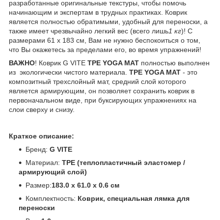
разработанные оригинальные текстуры, чтобы помочь
начинающим и экспертам в трудных практиках. Коврик
является полностью обратимыми, удобный для переноски, а
также имеет чрезвычайно легкий вес (всего лишь
1 кг
)! С
размерами 61 х 183 см, Вам не нужно беспокоиться о том,
что Вы окажетесь за пределами его, во время упражнений!
ВАЖНО
! Коврик G VITE
TPE​ YOGA MAT
полностью выполнен
из экологически чистого материала.
TPE​ YOGA MAT
- это
композитный трехслойный мат, средний слой которого
является армирующим, он позволяет сохранить коврик в
первоначальном виде, при буксирующих упражнениях на
слои сверху и снизу.
Краткое описание:
Бренд:
G VITE
Материал:
TPE (теплопластичный эластомер /
армирующий слой)
Размер:
183.0 х 61.0 х 0.6 см
Комплектность:
Коврик, специальная лямка для
переноски