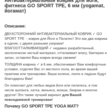
Антибактериальный коврик для йоги,
фитнеса GO SPORT TPE, 6 мм (yogamat,
йогамат)
Описание:
ДВУХСТОРОННИЙ АНТИБАКТЕРИАЛЬНЫЙ КОВРИК ✓ GO
SPORT TPE - коврик для Йоги и Пилатес! Это как два коврика
в одном, с двумя разными узорами!
ВЛАГООТТАЛКИВАЮЩИЙ ✓ недавно разработанный,
экологически чистый материал, отталкивает влагу, бактерии и
запах, оставляя Ваш коврик всегда свежим!
ТОЛЩИНА коврика ✓ в 6 мм, обеспечивает Вам комфортные
условия, отделяя Вас от жесткого пола, во время вашей
практики или тренировки. Ваши колени, локти и ладони будут
благодарны Вам!
Он помогает для любых видов йоги или пилатеса, в том
числе аштанга, хатха, виньяса, мокша, бикрам и многое
другое! Это также лучший вариант
для Вашей
повседневной тренировки
!
Почему GO SPORT TPE​ YOGA MAT?