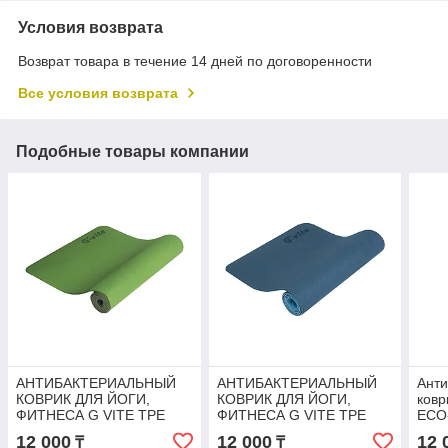
Условия возврата
Возврат товара в течение 14 дней по договоренности
Все условия возврата
Подобные товары компании
АНТИБАКТЕРИАЛЬНЫЙ
АНТИБАКТЕРИАЛЬНЫЙ
Ант
КОВРИК ДЛЯ ЙОГИ,
КОВРИК ДЛЯ ЙОГИ,
ковр
ФИТНЕСА G VITE TPE
ФИТНЕСА G VITE TPE
ECO
YOGA MAT, 6 ММ
YOGA MAT, 6 ММ
Mat,
12 000
12 000
12 
₸
₸