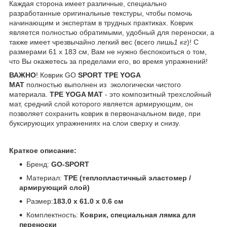
Каждая сторона имеет различные, специально
разработанные оригинальные текстуры, чтобы помочь
начинающим и экспертам в трудных практиках. Коврик
является полностью обратимыми, удобный для переноски, а
также имеет чрезвычайно легкий вес (всего лишь
1 кг
)! С
размерами 61 х 183 см, Вам не нужно беспокоиться о том,
что Вы окажетесь за пределами его, во время упражнений!
ВАЖНО
! Коврик GO
SPORT TPE​ YOGA
MAT
полностью выполнен из экологически чистого
материала.
TPE​ YOGA MAT
- это композитный трехслойный
мат, средний слой которого является армирующим, он
позволяет сохранить коврик в первоначальном виде, при
буксирующих упражнениях на слои сверху и снизу.
Краткое описание:
Бренд:
GO-SPORT
Материал:
TPE (теплопластичный эластомер /
армирующий слой)
Размер:
183.0 х 61.0 х 0.6 см
Комплектность:
Коврик, специальная лямка для
переноски