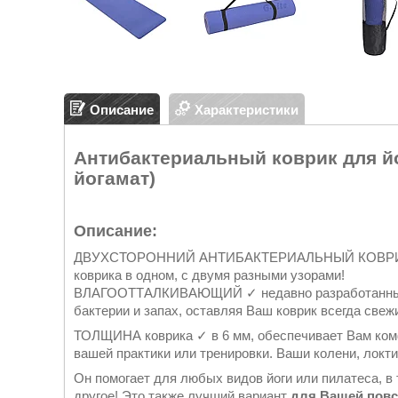
Описание
Характеристики
Антибактериальный коврик для йо
йогамат)
Описание:
ДВУХСТОРОННИЙ АНТИБАКТЕРИАЛЬНЫЙ КОВРИК ✓ G 
коврика в одном, с двумя разными узорами!
ВЛАГООТТАЛКИВАЮЩИЙ ✓ недавно разработанный, э
бактерии и запах, оставляя Ваш коврик всегда свеж
ТОЛЩИНА коврика ✓ в 6 мм, обеспечивает Вам комф
вашей практики или тренировки. Ваши колени, локт
Он помогает для любых видов йоги или пилатеса, в 
другое! Это также лучший вариант
для Вашей повс