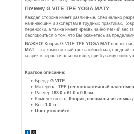
Почему G VITE TPE​ YOGA MAT?
Каждая сторона имеет различные, специально разр
начинающим и экспертам в трудных практиках. Ков
переноски, а также имеет чрезвычайно легкий вес (
беспокоиться о том, что Вы окажетесь за пределами
ВАЖНО
! Коврик G VITE
TPE​ YOGA MAT
полностью 
MAT
- это композитный трехслойный мат, средний с
коврик в первоначальном виде, при буксирующих уп
Краткое описание:
Бренд:
G VITE
Материал:
TPE (теплопластичный эластомер
Размер:
183.0 х 61.0 х 0.6 см
Комплектность:
Коврик, специальная лямка 
Вес:
1.0 кг
Цвет уточняйте