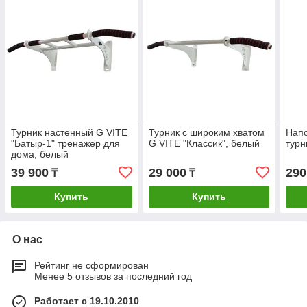
Турник настенный G VITE
Турник с широким хватом
Нап
"Батыр-1" тренажер для
G VITE "Классик", белый
турн
дома, белый
39 900
29 000
290
₸
₸
Купить
Купить
О нас
Рейтинг не сформирован
Менее 5 отзывов за последний год
Работает с 19.10.2010