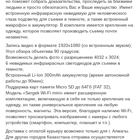
но поможет собрать доказательства, проследить за близкими
людьми и просто обезопасить Вас и Ваше имущество. Имеет
встроенную инфракрасную невидимую для человеческого
глаза подсветку для съемки в темноте, а также встроенный
микрофон и аккумулятор. В комплекте имеется крепление на
одежду, которое позволяет производить съемку почти
незаметно.
Запись видео в формате 1920х1080 (со встроенным звуком);
Угол обзора объектива 90 градусов;
Возможность делать фото с разрешением 4032 х 3024;
6 невидимых инфракрасных светодиодов для съемки в
темноте;
Встроенный Li-Ion 300mAh аккумулятор (время автономной
работы до 90мин);
Поддержка карт памяти Micro SD до 64Гб (FAT 32);
Модель «Sergek Wi-Fi mini» имеет расширенную
комплектацию, включающую в себя не только крепление на
одежду, но также универсальное крепление на любую
поверхность, магниты. Эта версия, благодаря наличию Wi-Fi,
позволяет просматривать изображение с камеры с любого
устройства (смартфон, компьютер, планшет и т.п.).
Доставка с оплатой курьеру возможно только для г. Алматы.
Для других городов Казахстана отправка осуществляется