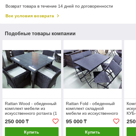
Возврат товара в течение 14 дней по договоренности
Все условия возврата
Подобные товары компании
Rattan Wood - обеденный
Rattan Fold - обеденный
Комп
комплект мебели из
комплект складной
иску
искусственного ротанга (1
мебели из исскуственного
КУБ-
стол, 4 кресла)
ротанга (1 стол, 4 стула)
250 000
95 000
250
₸
₸
Купить
Купить