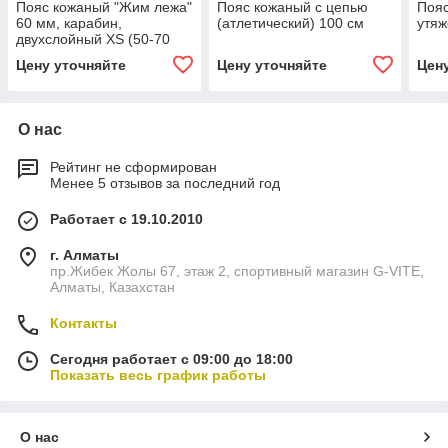
Пояс кожаный "Жим лежа"
Пояс кожаный с цепью
Пояс
60 мм, карабин,
(атлетический) 100 см
утяж
двухслойный XS (50-70
см)
Цену уточняйте
Цену уточняйте
Цен
О нас
Рейтинг не сформирован
Менее 5 отзывов за последний год
Работает с 19.10.2010
г. Алматы
пр.Жибек Жолы 67, этаж 2, спортивный магазин G-VITE,
Алматы, Казахстан
Контакты
Сегодня работает с 09:00 до 18:00
Показать весь график работы
О нас