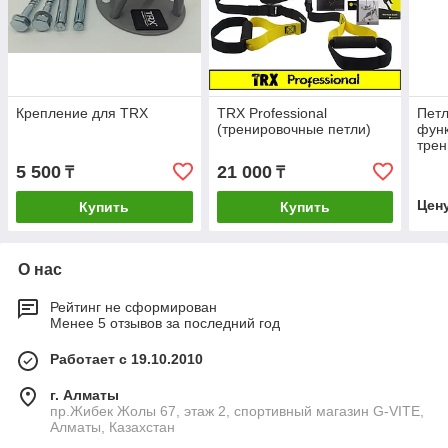
Крепление для TRX
TRX Professional
Пет
(тренировочные петли)
фун
трен
5 500
21 000
₸
₸
Цен
Купить
Купить
О нас
Рейтинг не сформирован
Менее 5 отзывов за последний год
Работает с 19.10.2010
г. Алматы
пр.Жибек Жолы 67, этаж 2, спортивный магазин G-VITE,
Алматы, Казахстан