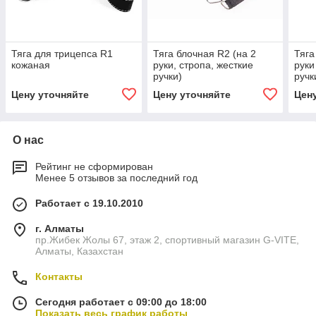
Тяга для трицепса R1
Тяга блочная R2 (на 2
Тяга
кожаная
руки, стропа, жесткие
руки
ручки)
ручк
Цену уточняйте
Цену уточняйте
Цен
О нас
Рейтинг не сформирован
Менее 5 отзывов за последний год
Работает с 19.10.2010
г. Алматы
пр.Жибек Жолы 67, этаж 2, спортивный магазин G-VITE,
Алматы, Казахстан
Контакты
Сегодня работает с 09:00 до 18:00
Показать весь график работы