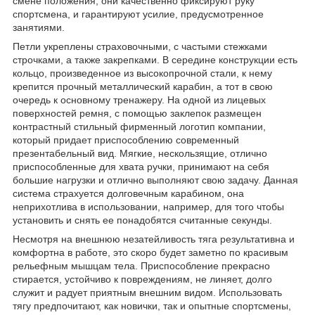
смене положения, они качественно фиксируют руку
спортсмена, и гарантируют усилие, предусмотренное
занятиями.
Петли укреплены страховочными, с частыми стежками
строчками, а также закрепками. В середине конструкции есть
кольцо, произведенное из высокопрочной стали, к нему
крепится прочный металлический карабин, а тот в свою
очередь к основному тренажеру. На одной из лицевых
поверхностей ремня, с помощью заклепок размещен
контрастный стильный фирменный логотип компании,
который придает приспособлению современный
презентабельный вид. Мягкие, нескользящие, отлично
приспособленные для хвата ручки, принимают на себя
большие нагрузки и отлично выполняют свою задачу. Данная
система страхуется долговечным карабином, она
неприхотлива в использовании, например, для того чтобы
установить и снять ее понадобятся считанные секунды.
Несмотря на внешнюю незатейливость тяга результативна и
комфортна в работе, это скоро будет заметно по красивым
рельефным мышцам тела. Приспособление прекрасно
стирается, устойчиво к повреждениям, не линяет, долго
служит и радует приятным внешним видом. Использовать
тягу предпочитают, как новички, так и опытные спортсмены,