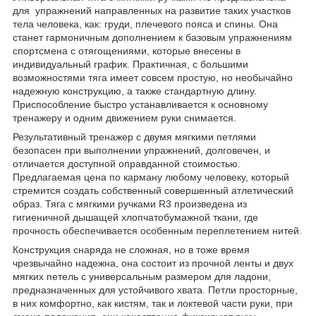
для упражнений направленных на развитие таких участков
тела человека, как: груди, плечевого пояса и спины. Она
станет гармоничным дополнением к базовым упражнениям
спортсмена с отягощениями, которые внесены в
индивидуальный график. Практичная, с большими
возможностями тяга имеет совсем простую, но необычайно
надежную конструкцию, а также стандартную длину.
Приспособление быстро устанавливается к основному
тренажеру и одним движением руки снимается.
Результативный тренажер с двумя мягкими петлями
безопасен при выполнении упражнений, долговечен, и
отличается доступной оправданной стоимостью.
Предлагаемая цена по карману любому человеку, который
стремится создать собственный совершенный атлетический
образ. Тяга с мягкими ручками R3 произведена из
гигиеничной дышащей хлопчатобумажной ткани, где
прочность обеспечивается особенным переплетением нитей.
Конструкция снаряда не сложная, но в тоже время
чрезвычайно надежна, она состоит из прочной ленты и двух
мягких петель с универсальным размером для ладони,
предназначенных для устойчивого хвата. Петли просторные,
в них комфортно, как кистям, так и локтевой части руки, при