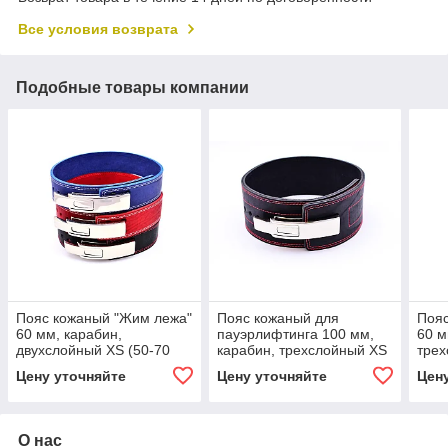
Все условия возврата
Подобные товары компании
Пояс кожаный "Жим лежа"
Пояс кожаный для
Пояс
60 мм, карабин,
пауэрлифтинга 100 мм,
60 м
двухслойный XS (50-70
карабин, трехслойный XS
трех
см)
(50-70 см)
см)
Цену уточняйте
Цену уточняйте
Цен
О нас