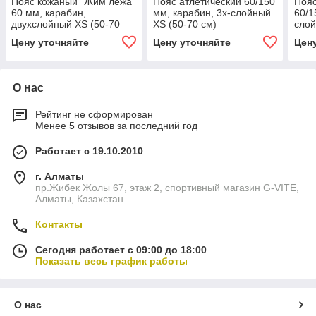
Пояс кожаный "Жим лежа"
Пояс атлетический 60/150
Пояс
60 мм, карабин,
мм, карабин, 3х-слойный
60/1
двухслойный XS (50-70
XS (50-70 см)
слой
см)
Цену уточняйте
Цену уточняйте
Цен
О нас
Рейтинг не сформирован
Менее 5 отзывов за последний год
Работает с 19.10.2010
г. Алматы
пр.Жибек Жолы 67, этаж 2, спортивный магазин G-VITE,
Алматы, Казахстан
Контакты
Сегодня работает с 09:00 до 18:00
Показать весь график работы
О нас