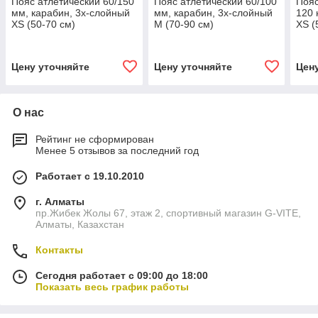
Пояс атлетический 60/150
Пояс атлетический 60/100
Пояс
мм, карабин, 3х-слойный
мм, карабин, 3х-слойный
120 
XS (50-70 см)
M (70-90 см)
XS (
Цену уточняйте
Цену уточняйте
Цен
О нас
Рейтинг не сформирован
Менее 5 отзывов за последний год
Работает с 19.10.2010
г. Алматы
пр.Жибек Жолы 67, этаж 2, спортивный магазин G-VITE,
Алматы, Казахстан
Контакты
Сегодня работает с 09:00 до 18:00
Показать весь график работы