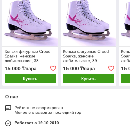
Коньки фигурные Croud
Коньки фигурные Croud
Конь
Sparks, женские
Sparks, женские
Spar
любительские, 38
любительские, 39
люби
15 000
15 000
15 
₸/пара
₸/пара
Купить
Купить
О нас
Рейтинг не сформирован
Менее 5 отзывов за последний год
Работает с 19.10.2010