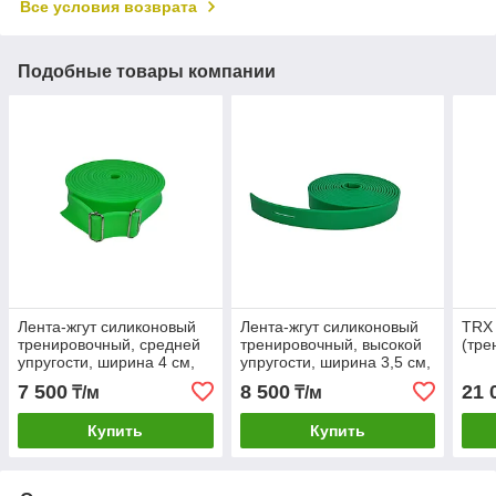
Все условия возврата
Подобные товары компании
Лента-жгут силиконовый
Лента-жгут силиконовый
TRX 
тренировочный, средней
тренировочный, высокой
(тре
упругости, ширина 4 см,
упругости, ширина 3,5 см,
зеленый
толщина 2 мм, зеленый
7 500
8 500
21 
₸/м
₸/м
Купить
Купить