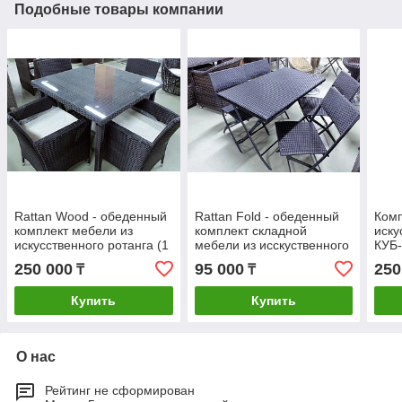
Подобные товары компании
Rattan Wood - обеденный
Rattan Fold - обеденный
Комп
комплект мебели из
комплект складной
иску
искусственного ротанга (1
мебели из исскуственного
КУБ-
стол, 4 кресла)
ротанга (1 стол, 4 стула)
250 000
95 000
250
₸
₸
Купить
Купить
О нас
Рейтинг не сформирован