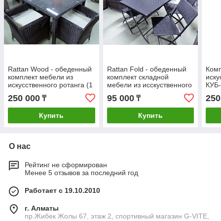
Rattan Wood - обеденный
Rattan Fold - обеденный
Комп
комплект мебели из
комплект складной
иску
искусственного ротанга (1
мебели из исскуственного
КУБ-
стол, 4 кресла)
ротанга (1 стол, 4 стула)
250 000
95 000
250
₸
₸
Купить
Купить
О нас
Рейтинг не сформирован
Менее 5 отзывов за последний год
Работает с 19.10.2010
г. Алматы
пр.Жибек Жолы 67, этаж 2, спортивный магазин G-VITE,