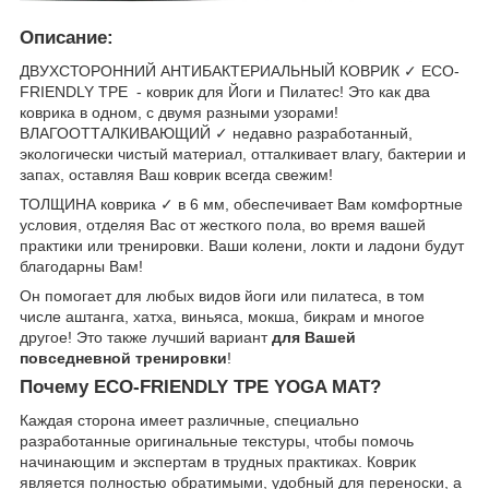
Описание:
ДВУХСТОРОННИЙ АНТИБАКТЕРИАЛЬНЫЙ КОВРИК ✓ ECO-
FRIENDLY TPE - коврик для Йоги и Пилатес! Это как два
коврика в одном, с двумя разными узорами!
ВЛАГООТТАЛКИВАЮЩИЙ ✓ недавно разработанный,
экологически чистый материал, отталкивает влагу, бактерии и
запах, оставляя Ваш коврик всегда свежим!
ТОЛЩИНА коврика ✓ в 6 мм, обеспечивает Вам комфортные
условия, отделяя Вас от жесткого пола, во время вашей
практики или тренировки. Ваши колени, локти и ладони будут
благодарны Вам!
Он помогает для любых видов йоги или пилатеса, в том
числе аштанга, хатха, виньяса, мокша, бикрам и многое
другое! Это также лучший вариант
для Вашей
повседневной тренировки
!
Почему ECO-FRIENDLY TPE​ YOGA MAT?
Каждая сторона имеет различные, специально
разработанные оригинальные текстуры, чтобы помочь
начинающим и экспертам в трудных практиках. Коврик
является полностью обратимыми, удобный для переноски, а