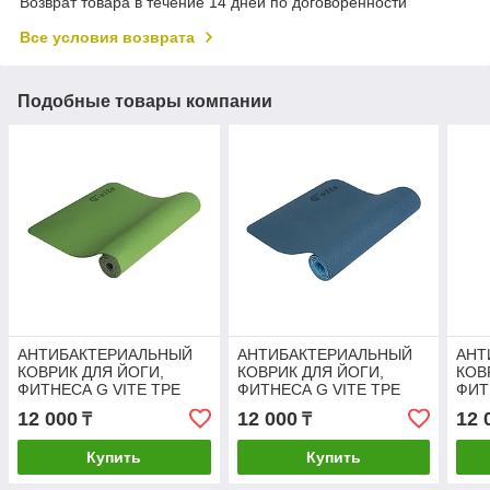
Возврат товара в течение 14 дней по договоренности
Все условия возврата
Подобные товары компании
АНТИБАКТЕРИАЛЬНЫЙ
АНТИБАКТЕРИАЛЬНЫЙ
АНТ
КОВРИК ДЛЯ ЙОГИ,
КОВРИК ДЛЯ ЙОГИ,
КОВ
ФИТНЕСА G VITE TPE
ФИТНЕСА G VITE TPE
ФИТ
YOGA MAT, 6 ММ
YOGA MAT, 6 ММ
YOG
12 000
12 000
12 
₸
₸
Купить
Купить