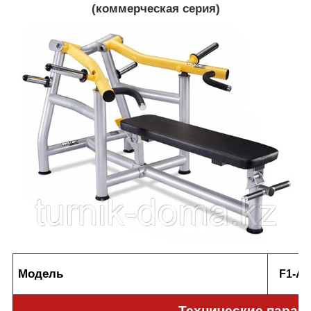
(коммерческая серия)
Модель
F1-А4
Технические парам