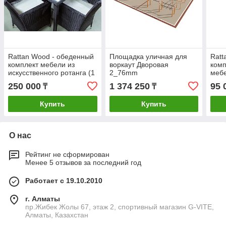
Rattan Wood - обеденный
Площадка уличная для
Ratt
комплект мебели из
воркаут Дворовая
комп
искусственного ротанга (1
2_76mm
мебе
стол, 4 кресла)
рота
250 000
1 374 250
95 
₸
₸
Купить
Купить
О нас
Рейтинг не сформирован
Менее 5 отзывов за последний год
Работает с 19.10.2010
г. Алматы
пр.Жибек Жолы 67, этаж 2, спортивный магазин G-VITE,
Алматы, Казахстан