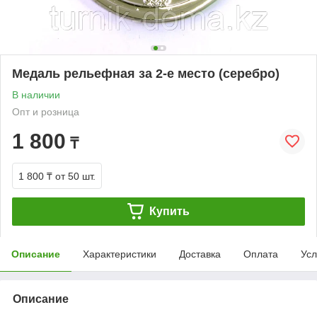
Медаль рельефная за 2-е место (серебро)
В наличии
Опт и розница
1 800
₸
1 800 ₸
от 50 шт.
Купить
Описание
Характеристики
Доставка
Оплата
Усл
Описание