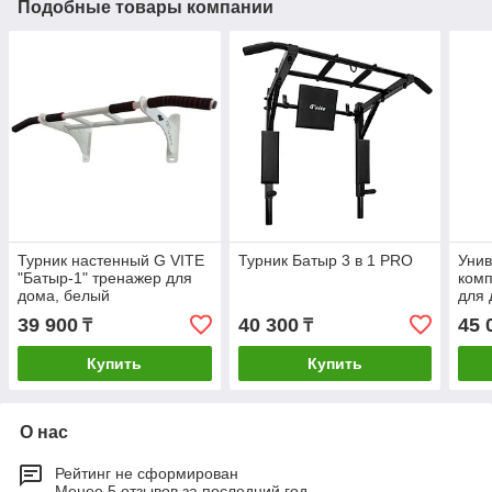
Подобные товары компании
Турник настенный G VITE
Турник Батыр 3 в 1 PRO
Уни
"Батыр-1" тренажер для
ком
дома, белый
для 
прес
39 900
40 300
45 
₸
₸
Унив
Купить
Купить
О нас
Рейтинг не сформирован
Менее 5 отзывов за последний год