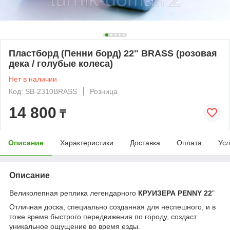
Пластборд (Пенни борд) 22" BRASS (розовая
дека / голубые колеса)
Нет в наличии
Код: SB-2310BRASS
Розница
14 800
₸
Описание
Характеристики
Доставка
Оплата
Усл
Описание
Великолепная реплика легендарного
КРУИЗЕРА PENNY 22
"
Отличная доска, специально созданная для неспешного, и в
тоже время быстрого передвижения по городу, создаст
уникальное ощущение во время езды.