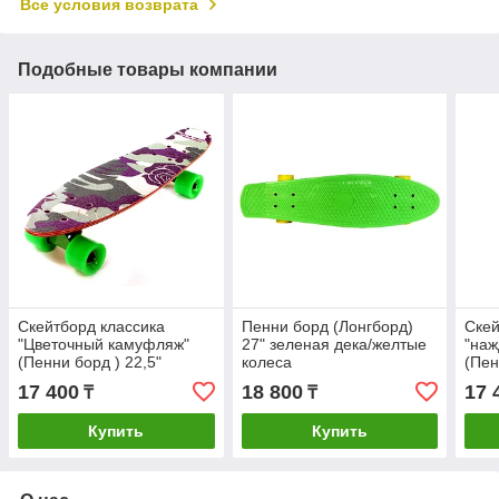
Все условия возврата
Подобные товары компании
Скейтборд классика
Пенни борд (Лонгборд)
Скей
"Цветочный камуфляж"
27" зеленая дека/желтые
"наж
(Пенни борд ) 22,5"
колеса
(Пен
(деревянная дека /
(дер
17 400
18 800
17 
₸
₸
зеленые колеса /
крас
Купить
Купить