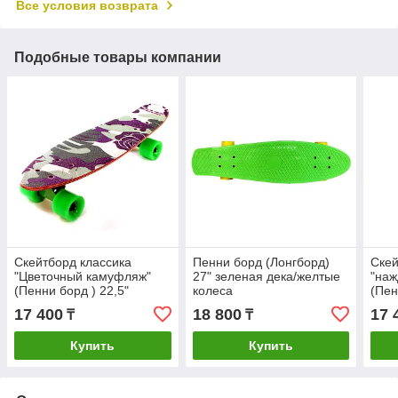
Все условия возврата
Подобные товары компании
Скейтборд классика
Пенни борд (Лонгборд)
Скей
"Цветочный камуфляж"
27" зеленая дека/желтые
"наж
(Пенни борд ) 22,5"
колеса
(Пен
(деревянная дека /
(дер
17 400
18 800
17 
₸
₸
зеленые колеса /
крас
Купить
Купить