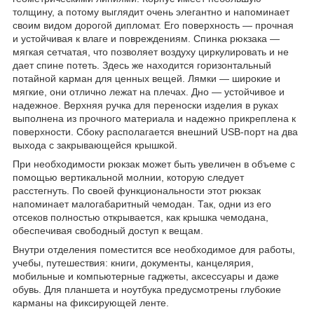
толщину, а потому выглядит очень элегантно и напоминает
своим видом дорогой дипломат. Его поверхность — прочная
и устойчивая к влаге и повреждениям. Спинка рюкзака —
мягкая сетчатая, что позволяет воздуху циркулировать и не
дает спине потеть. Здесь же находится горизонтальный
потайной карман для ценных вещей. Лямки — широкие и
мягкие, они отлично лежат на плечах. Дно — устойчивое и
надежное. Верхняя ручка для переноски изделия в руках
выполнена из прочного материала и надежно прикреплена к
поверхности. Сбоку располагается внешний USB-порт на два
выхода с закрывающейся крышкой.
При необходимости рюкзак может быть увеличен в объеме с
помощью вертикальной молнии, которую следует
расстегнуть. По своей функциональности этот рюкзак
напоминает малогабаритный чемодан. Так, одни из его
отсеков полностью открывается, как крышка чемодана,
обеспечивая свободный доступ к вещам.
Внутри отделения поместится все необходимое для работы,
учебы, путешествия: книги, документы, канцелярия,
мобильные и компьютерные гаджеты, аксессуары и даже
обувь. Для планшета и ноутбука предусмотрены глубокие
карманы на фиксирующей ленте.