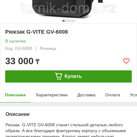
Рюкзак G-VITE GV-6008
В наличии
Код: GV-6008
Розница
33 000
₸
Купить
Описание
Характеристики
Доставка
Оплата
Усл
Описание
Рюкзак G-VITE GV-6008 станет стильной деталью любого
образа. А все благодаря фактурному корпусу с объемными
геометрическими линиями. Корпус имеет небольшую