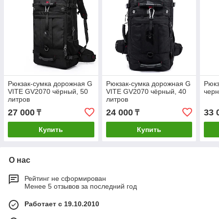
Рюкзак-сумка дорожная G
Рюкзак-сумка дорожная G
Рюкз
VITE GV2070 чёрный, 50
VITE GV2070 чёрный, 40
черн
литров
литров
27 000
24 000
33 
₸
₸
Купить
Купить
О нас
Рейтинг не сформирован
Менее 5 отзывов за последний год
Работает с 19.10.2010