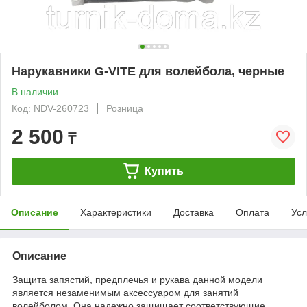
Нарукавники G-VITE для волейбола, черные
В наличии
Код: NDV-260723
Розница
2 500
₸
Купить
Описание
Характеристики
Доставка
Оплата
Усл
Описание
Защита запястий, предплечья и рукава данной модели
является незаменимым аксессуаром для занятий
волейболом. Она надежно защищает соответствующие