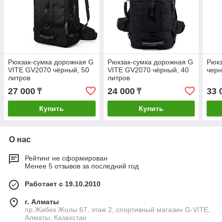
Рюкзак-сумка дорожная G
Рюкзак-сумка дорожная G
Рюкз
VITE GV2070 чёрный, 50
VITE GV2070 чёрный, 40
черн
литров
литров
27 000
24 000
33 
₸
₸
Купить
Купить
О нас
Рейтинг не сформирован
Менее 5 отзывов за последний год
Работает с 19.10.2010
г. Алматы
пр.Жибек Жолы 67, этаж 2, спортивный магазин G-VITE,
Алматы, Казахстан