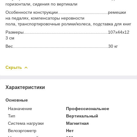
горизонтали, сидения по вертикали
Особенности конструкции.........................................ремешки
на педалях, компенсаторы неровности
пола, транспортировочные ролики/колеса, подставка для книг
Размеры.....................................................................107x44x12
3 см
Вес..............................................................................30 кг
Скрыть
Характеристики
Основные
Назначение
Профессиональное
Тип
Вертикальный
Система нагрузки
Магнитная
Велоэргометр
Нет