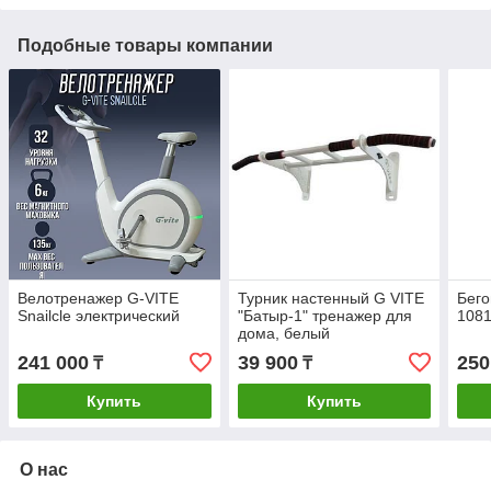
Подобные товары компании
Велотренажер G-VITE
Турник настенный G VITE
Бего
Snailcle электрический
"Батыр-1" тренажер для
108
дома, белый
241 000
39 900
250
₸
₸
Купить
Купить
О нас