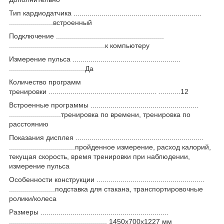
Тип кардиодатчика ................................................................
......................встроенный
Подключение ......................................................
................................................к компьютеру
Измерение пульса ......................................................
......................................Да
Количество программ
тренировки ...................................................... ...........12
Встроенные программы ......................................................
..........................тренировка по времени, тренировка по
расстоянию
Показания дисплея ................................................................
.................................пройденное измерение, расход калорий,
текущая скорость, время тренировки при наблюдении,
измерение пульса
Особенности конструкции ......................................................
.......................подставка для стакана, транспортировочные
ролики/колеса
Размеры ................................................................
................................................. 1450x700x1227 мм