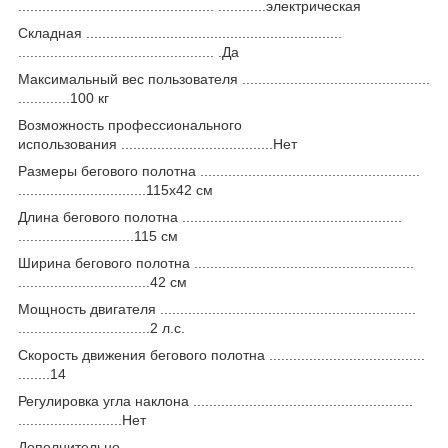
................................................. ............электрическая
Складная ................................................................
................................................. .Да
Максимальный вес пользователя ...............................................
.............100 кг
Возможность профессионального
использования ......................................Нет
Размеры бегового полотна .......................................................
................................115x42 см
Длина бегового полотна .......................................................
.............................115 см
Ширина бегового полотна .......................................................
.................................42 см
Мощность двигателя ................................................................
.................................2 л.с.
Скорость движения бегового полотна .......................................
........14
Регулировка угла наклона .......................................................
..........................Нет
Дополнительно