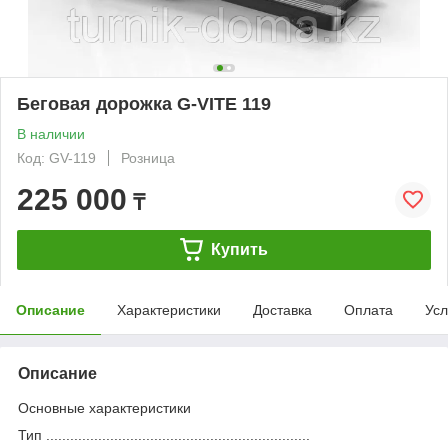
Беговая дорожка G-VITE 119
В наличии
Код: GV-119
Розница
225 000
₸
Купить
Описание
Характеристики
Доставка
Оплата
Усл
Описание
Основные характеристики
Тип ..................................................................