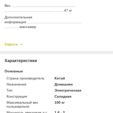
Вес ................................................................
................................................. .........47 кг
Дополнительная
информация ......................................................
...............массажер
Скрыть
Характеристики
Основные
Страна производитель
Китай
Назначение
Домашнее
Тип
Электрическая
Конструкция
Складная
Максимальный вес
100 кг
пользователя
Мощность двигателя л.с
1,6 - 2