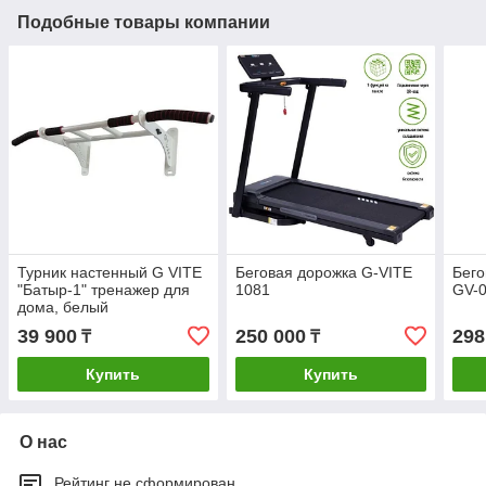
Подобные товары компании
Турник настенный G VITE
Беговая дорожка G-VITE
Бего
"Батыр-1" тренажер для
1081
GV-
дома, белый
39 900
250 000
298
₸
₸
Купить
Купить
О нас
Рейтинг не сформирован