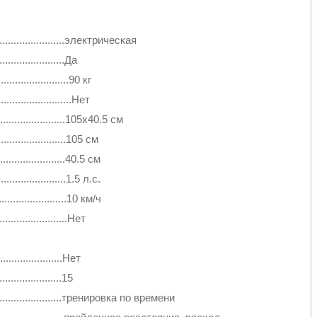
..............................электрическая
.......................Да
...................90 кг
.................Нет
.......................105х40.5 см
......................105 см
......................40.5 см
......................1.5 л.с.
...................10 км/ч
......................Нет
.....................Нет
..................15
.........................тренировка по времени