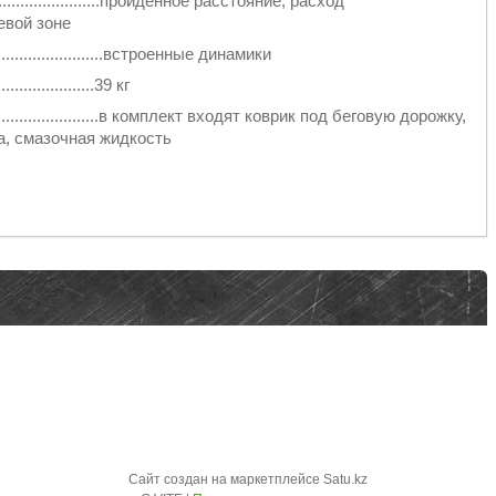
.............................пройденное расстояние, расход
евой зоне
..........................встроенные динамики
.......................39 кг
..........................в комплект входят коврик под беговую дорожку,
а, смазочная жидкость
Сайт создан на маркетплейсе
Satu.kz