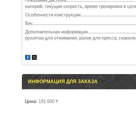
Показания дисплея...................................................
калорий, текущая скорость, время тренировки в цел
Особенности конструкции...........................................
Вес...................................................................................
Дополнительная информация....................................
рукоятки для отжимания, ролик для пресса, скакалк
ИНФОРМАЦИЯ ДЛЯ ЗАКАЗА
Цена:
191 000 ₸