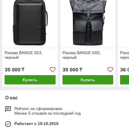
Рюкзак BANGE S53,
Рюкзак BANGE G65,
Рюк
черный
черный
чер
35 000
35 000
36 
₸
₸
Купить
Купить
О нас
Рейтинг не сформирован
Менее 5 отзывов за последний год
Работает с 19.10.2010