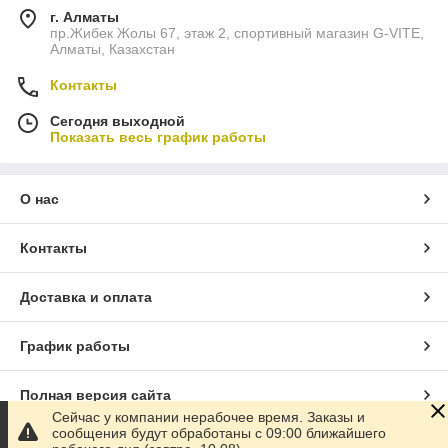
г. Алматы
пр.Жибек Жолы 67, этаж 2, спортивный магазин G-VITE,
Алматы, Казахстан
Контакты
Сегодня выходной
Показать весь график работы
О нас
Контакты
Доставка и оплата
График работы
Полная версия сайта
Сейчас у компании нерабочее время. Заказы и
сообщения будут обработаны с 09:00 ближайшего
Сайт создан на маркетплейсе
Satu.kz