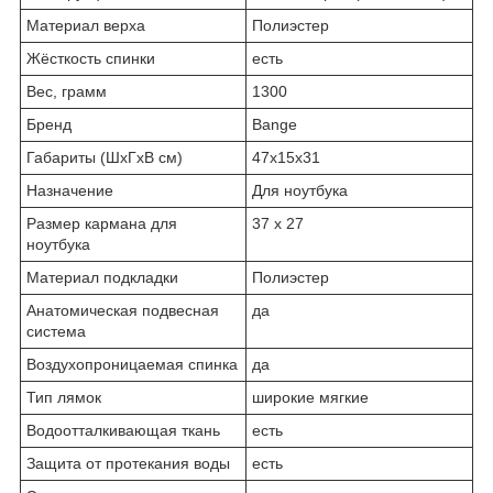
Материал верха
Полиэстер
Жёсткость спинки
есть
Вес, грамм
1300
Бренд
Bange
Габариты (ШxГxВ см)
47x15x31
Назначение
Для ноутбука
Размер кармана для
37 x 27
ноутбука
Материал подкладки
Полиэстер
Анатомическая подвесная
да
система
Воздухопроницаемая спинка
да
Тип лямок
широкие мягкие
Водоотталкивающая ткань
есть
Защита от протекания воды
есть