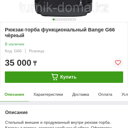
Рюкзак-торба функциональный Bange G66
чёрный
В наличии
Код: G66
Розница
35 000
₸
Купить
Описание
Характеристики
Доставка
Оплата
Усл
Описание
Стильный внешне и продуманный внутри рюкзак-торба.
Клапан и ремень создают необычный образ. Оформлен