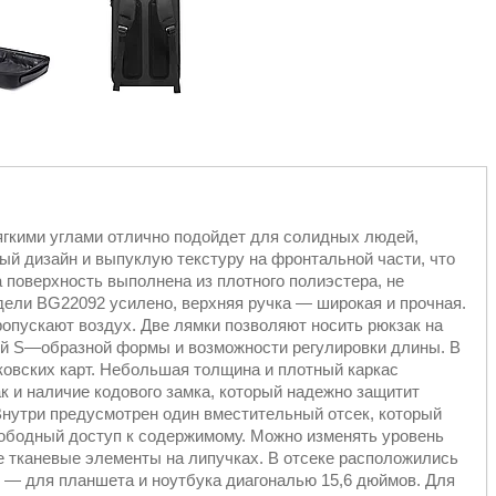
кими углами отлично подойдет для солидных людей,
ый дизайн и выпуклую текстуру на фронтальной части, что
поверхность выполнена из плотного полиэстера, не
одели BG22092 усилено, верхняя ручка — широкая и прочная.
ропускают воздух. Две лямки позволяют носить рюкзак на
оей S—образной формы и возможности регулировки длины. В
ковских карт. Небольшая толщина и плотный каркас
к и наличие кодового замка, который надежно защитит
нутри предусмотрен один вместительный отсек, который
вободный доступ к содержимому. Можно изменять уровень
 тканевые элементы на липучках. В отсеке расположились
е — для планшета и ноутбука диагональю 15,6 дюймов. Для