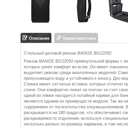
Описание
Характеристики
Стильный деловой рюкзак BANGE BG22092
Рюкзак BANGE BG22092 прямоугольной формы с мяг
которые ценят комфорт во всем. Он имеет лаконичн
выделяет рюкзак среди аналогичных моделей. Сама 
пропускающего воду и устойчивого к износу. Дно м
Спинка имеет сетчатые вставки, которые отлично п
спине. Они комфортно лежат на плечах за счет св
одной из лямок находится потайной карман для бан
являются одними из преимуществ модели. Так же ка
содержимое от посягательства злоумышленников. В
раскрывается на 180 градусов, что обеспечивает с
раскрываемости отделения, используя специальные
несколько разных по размеру карманов, в том числ