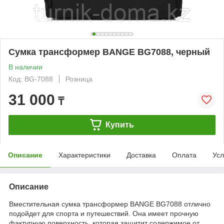
Сумка трансформер BANGE BG7088, черный
В наличии
Код: BG-7088
Розница
31 000
₸
Купить
Описание
Характеристики
Доставка
Оплата
Усл
Описание
Вместительная сумка трансформер BANGE BG7088 отлично
подойдет для спорта и путешествий. Она имеет прочную
фактурную поверхность, которая защитит содержимое от