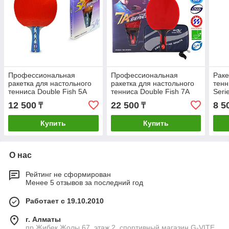
Профессиональная
Профессиональная
Раке
ракетка для настольного
ракетка для настольного
тенн
тенниса Double Fish 5A
тенниса Double Fish 7A
Seri
Series
Series
12 500
22 500
8 5
₸
₸
Купить
Купить
О нас
Рейтинг не сформирован
Менее 5 отзывов за последний год
Работает с 19.10.2010
г. Алматы
пр.Жибек Жолы 67, этаж 2, спортивный магазин G-VITE,