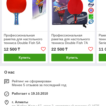
Профессиональная
Профессиональная
Раке
ракетка для настольного
ракетка для настольного
тенн
тенниса Double Fish 5A
тенниса Double Fish 7A
Seri
Series
Series
12 500
22 500
11 
₸
₸
Купить
Купить
О нас
Рейтинг не сформирован
Менее 5 отзывов за последний год
Работает с 19.10.2010
г. Алматы
пр.Жибек Жолы 67, этаж 2, спортивный магазин G-VITE,