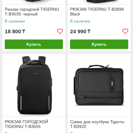
Рюкзак городской TIGERNU
РЮКЗАК TIGERNU T-B3898
T-B3639, черный
Black
В наличии
В наличии
18 800
24 990
₸
₸
Купить
Купить
РЮКЗАК ГОРОДСКОЙ
Сумка для ноутбука Tigernu
TIGERNU T-B3655
T-B3920