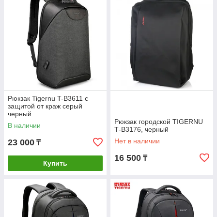
Рюкзак Tigernu T-B3611 с
защитой от краж серый
черный
Рюкзак городской TIGERNU
В наличии
Т-В3176, черный
Нет в наличии
23 000
₸
16 500
₸
Купить