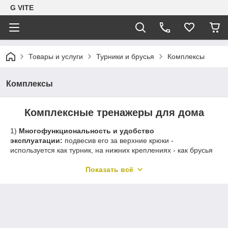
G VITE
Товары и услуги
Турники и брусья
Комплексы
Комплексы
Комплексные тренажеры для дома
1)
Многофункциональность и удобство
эксплуатации:
подвесив его за верхние крюки -
используется как турник, на нижних креплениях - как брусья
и тренажер для прокачки мышц брюшного пресса. При
необходимости комплексный тренажер очень легко
Показать всё
разобрать и компактно сложить, что дает еще одно
преимущество при транспортировке и хранении. Это
усиленная модель, в которой нам удалось объединить сразу
два тренажера - турник с узким параллельных хватом и
брусья-пресс;