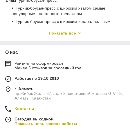
Виды турник-брусья-пресс:
Турник-брусья-пресс с широким хватом самые
популярные - настенные тренажеры.
Турник-брусья-пресс с широким и параллельным
хватом. Именно эта настенная модель пользуется
наибольшей популярностью за счет своей
Показать всё
многофункциональности, низкой цены и высокой
надежности.
Приобретайте комплексную модель и прокачивайте все
О нас
основные мышцы тела!
Рейтинг не сформирован
Менее 5 отзывов за последний год
Работает с 19.10.2010
г. Алматы
пр.Жибек Жолы 67, этаж 2, спортивный магазин G-VITE,
Алматы, Казахстан
Контакты
Сегодня выходной
Показать весь график работы