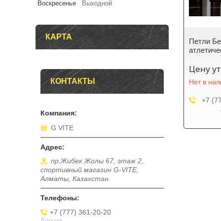
Воскресенье
Выходной
КАРТА
Петли Б
атлетиче
Цену у
КОНТАКТЫ
Нет в на
+7 (7
G VITE
пр.Жибек Жолы 67, этаж 2,
спортивный магазин G-VITE,
Алматы, Казахстан
+7 (777) 361-20-20
Леонид